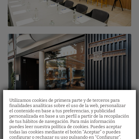
Utilizamos cookies de primera parte y de terceros para
finalidades analíticas sobre el uso de la web, personalizar
el contenido en base a tus preferencias, y publicidad
personalizada en base a un perfil a partir de la recopilación
de tus hábitos de navegación. Para más información
Bonos regalo
puedes leer nuestra política de cookies. Puedes aceptar
Restaurante
todas las cookies mediante el botón “Aceptar” o puedes
Descubre nuestros bonos regalo y ofrece a
configurar o rechazar su uso pulsando en “Configurar”.
Haz tu reserva en el restaurante
tus seres queridos multitud de experiencias