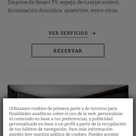
Dispone de Smart TV, espejo de cuerpo entero,
iluminación domótica,
amenities
, entre otros.
RESERVAR
Utilizamos cookies de primera parte y de terceros para
finalidades analíticas sobre el uso de la web, personalizar
el contenido en base a tus preferencias, y publicidad
personalizada en base a un perfil a partir de la recopilación
de tus hábitos de navegación. Para más información
Bonos regalo
puedes leer nuestra política de cookies. Puedes aceptar
Restaurante