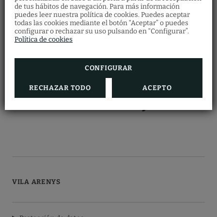
de tus hábitos de navegación. Para más información
Bonos regalo
puedes leer nuestra política de cookies. Puedes aceptar
Restaurante
todas las cookies mediante el botón “Aceptar” o puedes
Descubre nuestros bonos regalo y ofrece a
configurar o rechazar su uso pulsando en “Configurar”.
Haz tu reserva en el restaurante
tus seres queridos multitud de experiencias
cumplimentando el formulario.
Política de cookies
en Vila Arenys Hotel.
RESERVAR AHORA
VER MÁS
CONFIGURAR
RECHAZAR TODO
ACEPTO
VILA ARENYS