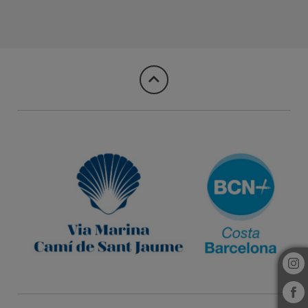
Síguenos del Hotel Vila Arenys en Arenys De Mar. Web Oficial.