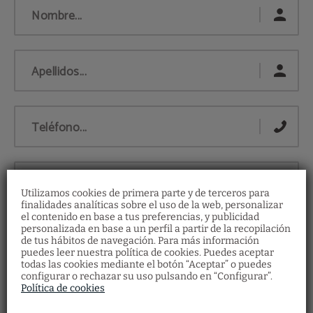
Nombre...
Apellidos...
Teléfono...
Email...
Utilizamos cookies de primera parte y de terceros para
finalidades analíticas sobre el uso de la web, personalizar
el contenido en base a tus preferencias, y publicidad
Hora...
personalizada en base a un perfil a partir de la recopilación
de tus hábitos de navegación. Para más información
Bonos regalo
puedes leer nuestra política de cookies. Puedes aceptar
Restaurante
todas las cookies mediante el botón “Aceptar” o puedes
Descubre nuestros bonos regalo y ofrece a
configurar o rechazar su uso pulsando en “Configurar”.
Haz tu reserva en el restaurante
tus seres queridos multitud de experiencias
Fecha...
cumplimentando el formulario.
Política de cookies
en Vila Arenys Hotel.