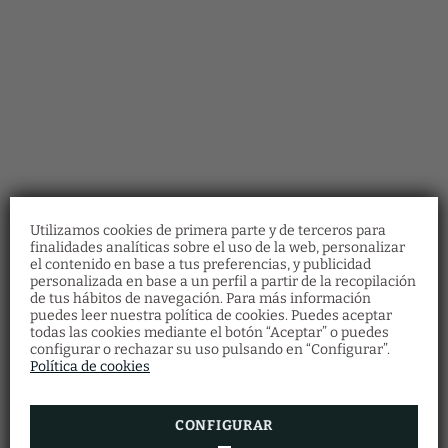
Utilizamos cookies de primera parte y de terceros para
finalidades analíticas sobre el uso de la web, personalizar
el contenido en base a tus preferencias, y publicidad
personalizada en base a un perfil a partir de la recopilación
de tus hábitos de navegación. Para más información
Bonos regalo
puedes leer nuestra política de cookies. Puedes aceptar
Restaurante
todas las cookies mediante el botón “Aceptar” o puedes
Descubre nuestros bonos regalo y ofrece a
configurar o rechazar su uso pulsando en “Configurar”.
Haz tu reserva en el restaurante
tus seres queridos multitud de experiencias
cumplimentando el formulario.
Política de cookies
en Vila Arenys Hotel.
RESERVAR AHORA
VER MÁS
CONFIGURAR