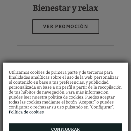
Bienestar y relax
Utilizamos cookies de primera parte y de terceros para
finalidades analíticas sobre el uso de la web, personalizar
el contenido en base a tus preferencias, y publicidad
personalizada en base a un perfil a partir de la recopilación
de tus hábitos de navegación. Para más información
Bonos regalo
puedes leer nuestra política de cookies. Puedes aceptar
Restaurante
todas las cookies mediante el botón “Aceptar” o puedes
Descubre nuestros bonos regalo y ofrece a
configurar o rechazar su uso pulsando en “Configurar”.
Haz tu reserva en el restaurante
tus seres queridos multitud de experiencias
cumplimentando el formulario.
Política de cookies
en Vila Arenys Hotel.
RESERVAR AHORA
VER MÁS
CONFIGURAR