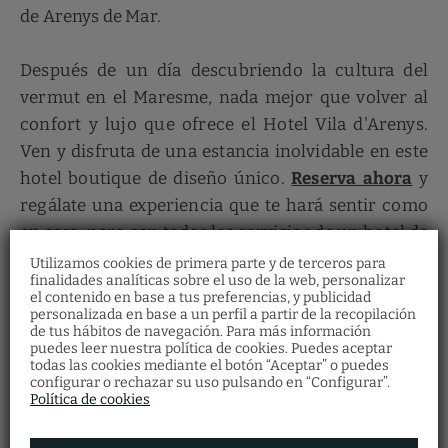
de Arenys de Mar.
Después de un día descubriendo la cultura del
vermut en el Maresme, nada mejor que volver al
confort y lujo que ofrece el Hotel Vila d'Arenys.
Ven y disfruta de una estancia inolvidable en este
hotel boutique de diseño único.
Reserva ahora
y
regálate una experiencia que te hará sentir como
en casa, pero con todos los servicios de un hotel de
primer nivel.
Utilizamos cookies de primera parte y de terceros para
finalidades analíticas sobre el uso de la web, personalizar
el contenido en base a tus preferencias, y publicidad
personalizada en base a un perfil a partir de la recopilación
de tus hábitos de navegación. Para más información
Bonos regalo
puedes leer nuestra política de cookies. Puedes aceptar
Restaurante
todas las cookies mediante el botón “Aceptar” o puedes
RESERVAR
Descubre nuestros bonos regalo y ofrece a
configurar o rechazar su uso pulsando en “Configurar”.
Haz tu reserva en el restaurante
tus seres queridos multitud de experiencias
cumplimentando el formulario.
Política de cookies
en Vila Arenys Hotel.
RESERVAR AHORA
VER MÁS