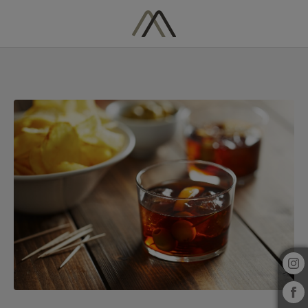
La Cultura Del Vermut En El Maresme del Hotel Vila Arenys en Areny