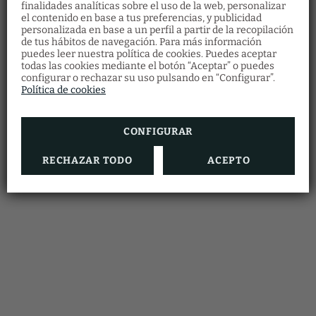
finalidades analíticas sobre el uso de la web, personalizar
el contenido en base a tus preferencias, y publicidad
personalizada en base a un perfil a partir de la recopilación
de tus hábitos de navegación. Para más información
Bonos regalo
puedes leer nuestra política de cookies. Puedes aceptar
Restaurante
todas las cookies mediante el botón “Aceptar” o puedes
Descubre nuestros bonos regalo y ofrece a
configurar o rechazar su uso pulsando en “Configurar”.
Haz tu reserva en el restaurante
tus seres queridos multitud de experiencias
cumplimentando el formulario.
Política de cookies
en Vila Arenys Hotel.
RESERVAR AHORA
VER MÁS
CONFIGURAR
RECHAZAR TODO
ACEPTO