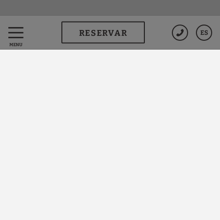
RESERVAR
ES
MENÚ
Hotel Vila Arenys
EXCLUSIVO Y DISEÑADO PARA TI
En plena costa del Maresme se encuentra el hotel
Boutique
Vila Arenys Hotel
.