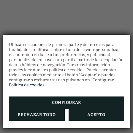
Utilizamos cookies de primera parte y de terceros para
finalidades analíticas sobre el uso de la web, personalizar
el contenido en base a tus preferencias, y publicidad
personalizada en base a un perfil a partir de la recopilación
de tus hábitos de navegación. Para más información
Bonos regalo
puedes leer nuestra política de cookies. Puedes aceptar
Restaurante
todas las cookies mediante el botón “Aceptar” o puedes
Descubre nuestros bonos regalo y ofrece a
configurar o rechazar su uso pulsando en “Configurar”.
Haz tu reserva en el restaurante
tus seres queridos multitud de experiencias
cumplimentando el formulario.
Política de cookies
en Vila Arenys Hotel.
RESERVAR AHORA
VER MÁS
CONFIGURAR
RECHAZAR TODO
ACEPTO