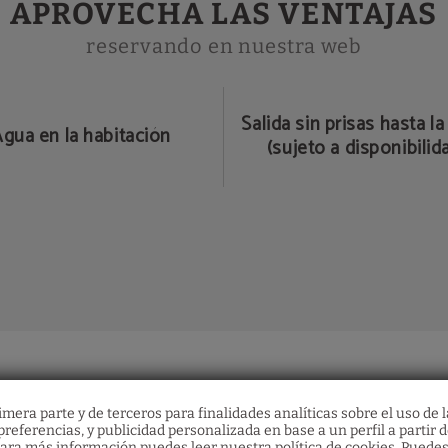
APROVECHA LAS VENTAJAS
reservando en nuestra web
Salida sin prisas hasta la
gua en la habitación
(sujeto a disponibilid
mera parte y de terceros para finalidades analíticas sobre el uso de l
referencias, y publicidad personalizada en base a un perfil a partir d
Bonos regalo
Restaurante
ara más información puedes leer nuestra política de cookies. Puedes