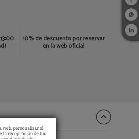
 13:00
10% de descuento por reservar
ad)
en la web oficial
a web, personalizar el
e la recopilación de tus
 aceptar todas las