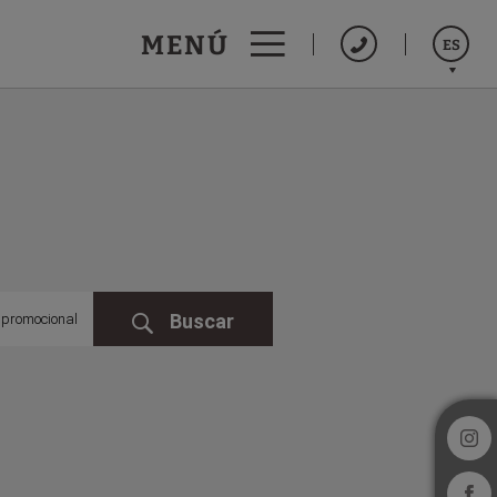
MENÚ
ES
Catalán
English
Français
Buscar
 promocional
