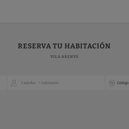
RESERVA TU HABITACIÓN
VILA ARENYS
.


2
adultos
1
habitación
Código