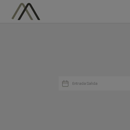
Reserva en nuestra web

Entrada
·
Salida