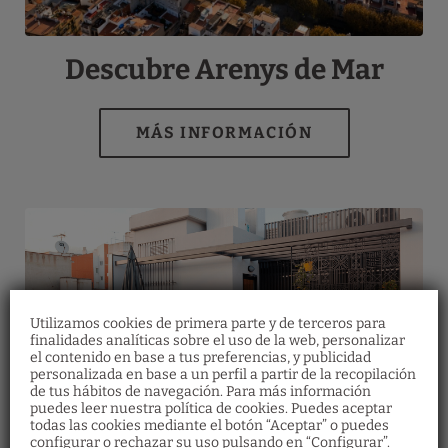
Descubre Arenys de Mar
Utilizamos cookies de primera parte y de terceros para
finalidades analíticas sobre el uso de la web, personalizar
el contenido en base a tus preferencias, y publicidad
personalizada en base a un perfil a partir de la recopilación
de tus hábitos de navegación. Para más información
Bonos regalo
puedes leer nuestra política de cookies. Puedes aceptar
Restaurante
todas las cookies mediante el botón “Aceptar” o puedes
Descubre nuestros bonos regalo y ofrece a
configurar o rechazar su uso pulsando en “Configurar”.
Haz tu reserva en el restaurante
tus seres queridos multitud de experiencias