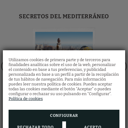
SECRETOS DEL MEDITERRÁNEO
Utilizamos cookies de primera parte y de terceros para
finalidades analíticas sobre el uso de la web, personalizar
el contenido en base a tus preferencias, y publicidad
personalizada en base a un perfil a partir de la recopilación
de tus hábitos de navegación. Para más información
Bonos regalo
puedes leer nuestra política de cookies. Puedes aceptar
Restaurante
todas las cookies mediante el botón “Aceptar” o puedes
Descubre nuestros bonos regalo y ofrece a
configurar o rechazar su uso pulsando en “Configurar”.
Haz tu reserva en el restaurante
tus seres queridos multitud de experiencias
cumplimentando el formulario.
Política de cookies
en Vila Arenys Hotel.
RESERVAR AHORA
VER MÁS
Secretos de Barcelona
CONFIGURAR
RECHAZAR TODO
ACEPTO