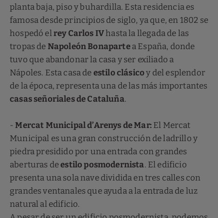
planta baja, piso y buhardilla. Esta residencia es
famosa desde principios de siglo, ya que, en 1802 se
hospedó el
rey Carlos IV
hasta la llegada de las
tropas de
Napoleón Bonaparte
a España, donde
tuvo que abandonar la casa y ser exiliado a
Nápoles. Esta casa de
estilo clásico
y del esplendor
de la época, representa una de las más importantes
casas señoriales de Cataluña
.
-
Mercat Municipal d’Arenys de Mar:
El Mercat
Municipal es una gran construcción de ladrillo y
piedra presidido por una entrada con grandes
aberturas de
estilo posmodernista
. El edificio
presenta una sola nave dividida en tres calles con
grandes ventanales que ayuda a la entrada de luz
natural al edificio.
A pesar de ser un edificio posmodernista, podemos