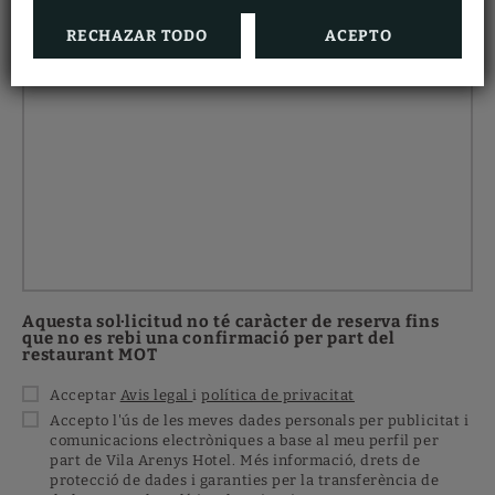
RECHAZAR TODO
ACEPTO
Comentaris...
Aquesta sol·licitud no té caràcter de reserva fins
que no es rebi una confirmació per part del
restaurant MOT
Acceptar
Avis legal
i
política de privacitat
Accepto l'ús de les meves dades personals per publicitat i
comunicacions electròniques a base al meu perfil per
part de Vila Arenys Hotel. Més informació, drets de
protecció de dades i garanties per la transferència de