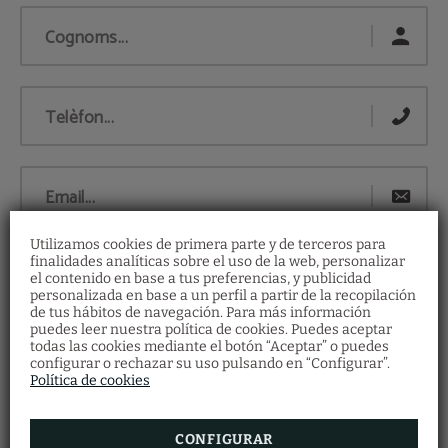
Cognoms...
Telèfon...
Email...
Utilizamos cookies de primera parte y de terceros para
Horari...
finalidades analíticas sobre el uso de la web, personalizar
el contenido en base a tus preferencias, y publicidad
personalizada en base a un perfil a partir de la recopilación
de tus hábitos de navegación. Para más información
Xecs regal
puedes leer nuestra política de cookies. Puedes aceptar
Restaurant
Data...
todas las cookies mediante el botón “Aceptar” o puedes
Descobreix els nostres vals regal i ofereix als
configurar o rechazar su uso pulsando en “Configurar”.
Fes la teva reserva de restaurant emplenant
teus éssers estimats una gran quantitat
el formulari.
Política de cookies
d'experiències a l'Hotel Vila Arenys.
RESERVA ARA
VEURE MÉS
Nº de persones...
CONFIGURAR