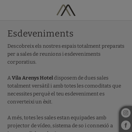
Esdeveniments de l´Hotel Vila Arenys a Arenys De Mar. Web Oficial.
Esdeveniments
Descobreix els nostres espais totalment preparats
per a sales de reunions i esdeveniments
corporatius.
A
Vila Arenys Hotel
disposem de dues sales
totalment versàtil i amb totes les comoditats que
necessites perquè el teu esdeveniment es
converteixi un èxit.
A més, totes les sales estan equipades amb
projector de vídeo, sistema de so i connexió a