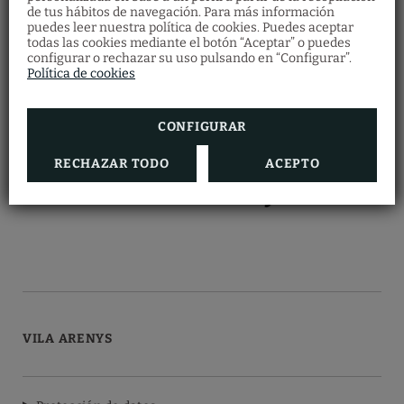
de tus hábitos de navegación. Para más información
Bonos regalo
puedes leer nuestra política de cookies. Puedes aceptar
Restaurante
todas las cookies mediante el botón “Aceptar” o puedes
Descubre nuestros bonos regalo y ofrece a
configurar o rechazar su uso pulsando en “Configurar”.
Haz tu reserva en el restaurante
tus seres queridos multitud de experiencias
cumplimentando el formulario.
Política de cookies
en Vila Arenys Hotel.
RESERVAR AHORA
VER MÁS
CONFIGURAR
RECHAZAR TODO
ACEPTO
VILA ARENYS