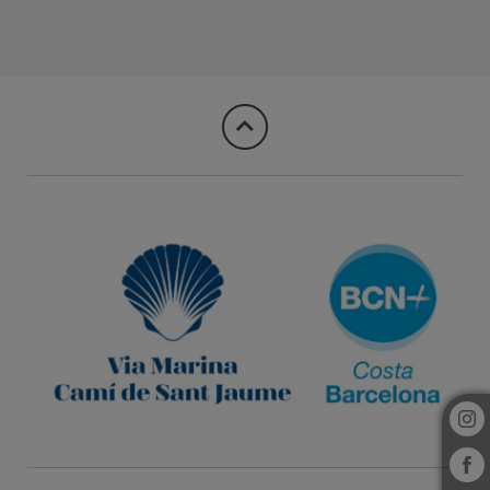
Mot del Hotel Vila Arenys en Arenys De Mar. Web Oficial.