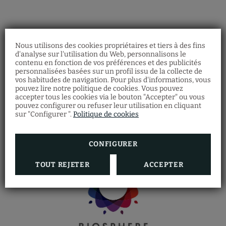
Nous utilisons des cookies propriétaires et tiers à des fins
d'analyse sur l'utilisation du Web, personnalisons le
contenu en fonction de vos préférences et des publicités
personnalisées basées sur un profil issu de la collecte de
vos habitudes de navigation. Pour plus d'informations, vous
Chèque Cadeau
pouvez lire notre politique de cookies. Vous pouvez
Restaurant
accepter tous les cookies via le bouton "Accepter" ou vous
Découvrez nos bons cadeaux et offrez à vos
pouvez configurer ou refuser leur utilisation en cliquant
Faites votre réservation de restaurant en
proches une multitude d'expériences à
remplissant le formulaire.
sur "Configurer ".
Politique de cookies
l'Hôtel Vila Arenys.
RÉSERVER MAINTENANT
VOIR PLUS
CONFIGURER
TOUT REJETER
ACCEPTER