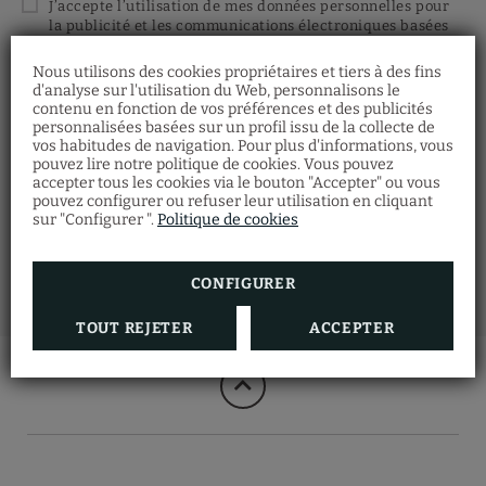
J’accepte l’utilisation de mes données personnelles pour
la publicité et les communications électroniques basées
sur mon profil par Vila Arenys Hotel. Pour en savoir plus
sur les droits de protection de données et les garanties
Nous utilisons des cookies propriétaires et tiers à des fins
pour le transfert des données, voir la politique de
d'analyse sur l'utilisation du Web, personnalisons le
confidentialité.
contenu en fonction de vos préférences et des publicités
personnalisées basées sur un profil issu de la collecte de
vos habitudes de navigation. Pour plus d'informations, vous
Chèque Cadeau
pouvez lire notre politique de cookies. Vous pouvez
Restaurant
ENVOYER
accepter tous les cookies via le bouton "Accepter" ou vous
Découvrez nos bons cadeaux et offrez à vos
pouvez configurer ou refuser leur utilisation en cliquant
Faites votre réservation de restaurant en
proches une multitude d'expériences à
remplissant le formulaire.
sur "Configurer ".
Politique de cookies
l'Hôtel Vila Arenys.
RÉSERVER MAINTENANT
VOIR PLUS
CONFIGURER
TOUT REJETER
ACCEPTER