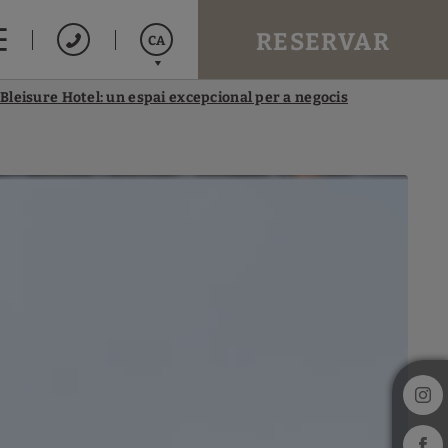
RESERVAR
CA
 Bleisure Hotel: un espai excepcional per a negocis
Español