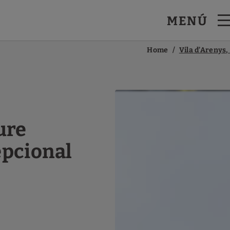
MENÚ
l´Hotel Vila Arenys a Arenys De Mar. Web Oficial.
Home
Vila d’Arenys,
ure
epcional