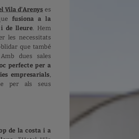
l Vila d'Arenys
es
 que
fusiona a la
i de lleure
. Hem
er les necessitats
oblidar que també
. Amb dues sales
loc perfecte per a
ies empresarials
,
xe per als seus
op de la costa i a