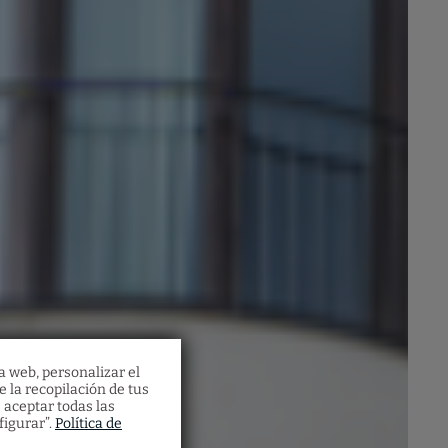
a web, personalizar el
e la recopilación de tus
 aceptar todas las
figurar”.
Política de
ssers
lari.
 Vila