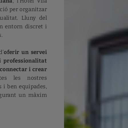
alana
, l’Hotel Vila
ció per organitzar
alitat. Lluny del
n entorn discret i
s.
d’
oferir un servei
i professionalitat
sconnectar i crear
tes les nostres
s i ben equipades,
ssegurant un màxim