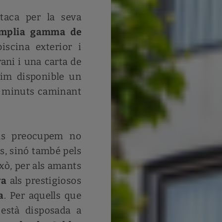
taca per la seva
mplia gamma de
piscina exterior i
ani i una carta de
nim disponible un
3 minuts caminant
ns preocupem no
s, sinó també pels
xò, per als amants
va
als prestigiosos
a
. Per aquells que
 està disposada a