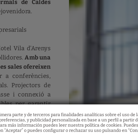
ermals de Caldes
ejovenidora.
presarials
otel Vila d'Arenys
ollidores.
Amb una
es sales ofereixen
 a conferències,
ls. Projectors de
asse i connexió a
ibles per garantir
rotund.
mera parte y de terceros para finalidades analíticas sobre el uso de l
referencias, y publicidad personalizada en base a un perfil a partir d
Xecs regal
Restaurant
ara más información puedes leer nuestra política de cookies. Puedes
servei de sales de
n “Aceptar” o puedes configurar o rechazar su uso pulsando en “Con
Descobreix els nostres vals regal i ofereix als teus é
Fes la teva reserva de restaurant emplenant el formu
estimats una gran quantitat d'experiències a l'Hotel