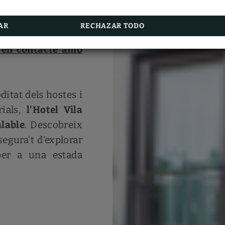
Arenys.
l nostre article,
renys de Mar
’, on
RESERVA ARA
AR
RECHAZAR TODO
VEURE MÉS
 gestionem els
 en contacte amb
itat dels hostes i
rials,
l'Hotel Vila
alable
. Descobreix
segura't d'explorar
 per a una estada