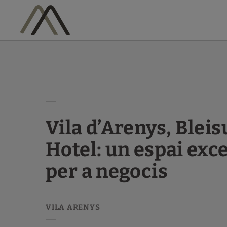
Vila D’Arenys, Bleisure Hotel: Un Espai Excepcional Per A Negocis de 
Vila d’Arenys, Bleis
Hotel: un espai exc
per a negocis