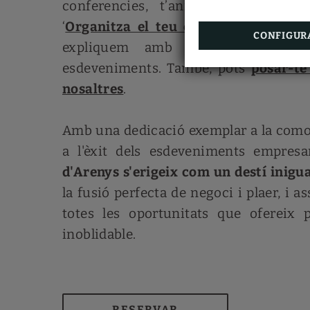
conferencies, t’animem a visitar e
‘
Organitza el teu esdeveniment a A
CONFIGUR
expliquem amb més detall com
esdeveniments. També, pots
posar-te
nosaltres
.
Amb una dedicació exemplar a la comod
a l'èxit dels esdeveniments empresa
d'Arenys s'erigeix com un destí inigu
la fusió perfecta de negoci i plaer, i as
totes les oportunitats que ofereix
inoblidable.
RESERVAR