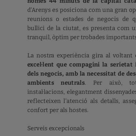
només 44 minuts de la capital cat
d'Arenys es posiciona com una gran op
reunions o estades de negocis de qu
bullici de la ciutat, es presenta com u
tranquil, òptim per trobades important
La nostra experiència gira al voltant 
excel·lent que compagini la serietat 
dels negocis, amb la necessitat de de
ambients neutrals
. Per això, to
instal·lacions, elegantment dissenyade
reflecteixen l'atenció als detalls, a
confort per als hostes.
Serveis excepcionals