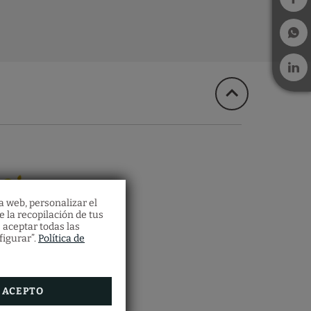
a web, personalizar el
e la recopilación de tus
 aceptar todas las
figurar”.
Política de
ssers
lari.
 Vila
ACEPTO