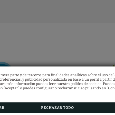
mera parte y de terceros para finalidades analíticas sobre el uso de l
referencias, y publicidad personalizada en base a un perfil a partir d
Xecs regal
Restaurant
ara más información puedes leer nuestra política de cookies. Puedes
n “Aceptar” o puedes configurar o rechazar su uso pulsando en “Con
Descobreix els nostres vals regal i ofereix als teus é
Fes la teva reserva de restaurant emplenant el formu
estimats una gran quantitat d'experiències a l'Hotel
Arenys.
RESERVA ARA
AR
RECHAZAR TODO
VEURE MÉS