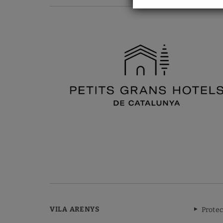
VILA ARENYS
Protec