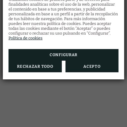
finalidades analíticas sobre el uso de la web, personalizar
el contenido en base a tus preferencias, y publicidad
personalizada en base a un perfil a partir de la recopilación
de tus hábitos de navegación. Para más información
Xecs regal
puedes leer nuestra política de cookies. Puedes aceptar
Restaurant
todas las cookies mediante el botón “Aceptar” o puedes
Descobreix els nostres vals regal i ofereix als
configurar o rechazar su uso pulsando en “Configurar”.
Fes la teva reserva de restaurant emplenant
teus éssers estimats una gran quantitat
el formulari.
Política de cookies
d'experiències a l'Hotel Vila Arenys.
RESERVA ARA
VEURE MÉS
CONFIGURAR
RECHAZAR TODO
ACEPTO