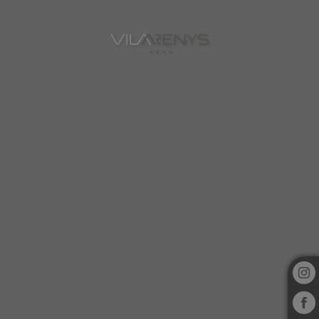
Secrets Del Mediterrani de l´Hotel Vila Arenys a Arenys De Mar. Web O