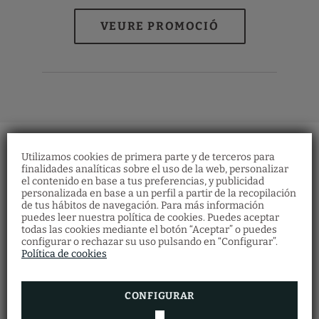
Utilizamos cookies de primera parte y de terceros para
finalidades analíticas sobre el uso de la web, personalizar
el contenido en base a tus preferencias, y publicidad
personalizada en base a un perfil a partir de la recopilación
de tus hábitos de navegación. Para más información
Xecs regal
puedes leer nuestra política de cookies. Puedes aceptar
Restaurant
todas las cookies mediante el botón “Aceptar” o puedes
Descobreix els nostres vals regal i ofereix als
configurar o rechazar su uso pulsando en “Configurar”.
Fes la teva reserva de restaurant emplenant
teus éssers estimats una gran quantitat
el formulari.
Política de cookies
d'experiències a l'Hotel Vila Arenys.
RESERVA ARA
VEURE MÉS
CONFIGURAR